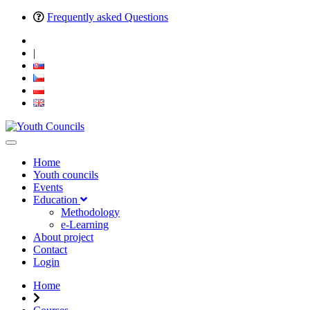
Frequently asked Questions
|
Home
Youth councils
Events
Education
Methodology
e-Learning
About project
Contact
Login
Home