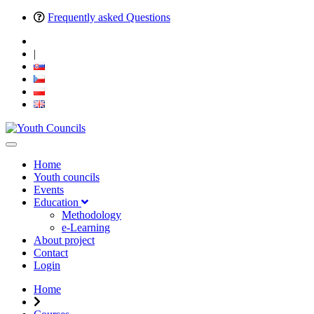
Frequently asked Questions
|
Home
Youth councils
Events
Education
Methodology
e-Learning
About project
Contact
Login
Home