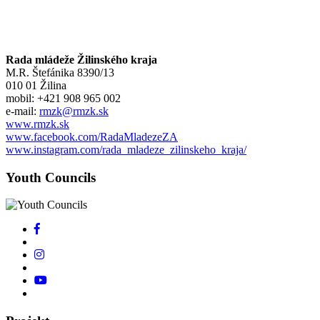
Rada mládeže Žilinského kraja
M.R. Štefánika 8390/13
010 01 Žilina
mobil: +421 908 965 002
e-mail:
rmzk@rmzk.sk
www.rmzk.sk
www.facebook.com/RadaMladezeZA
www.instagram.com/rada_mladeze_zilinskeho_kraja/
Youth Councils