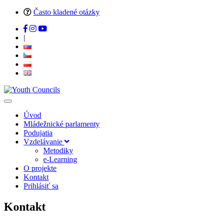
Často kladené otázky
|
Úvod
Mládežnické parlamenty
Podujatia
Vzdelávanie
Metodiky
e-Learning
O projekte
Kontakt
Prihlásiť sa
Kontakt