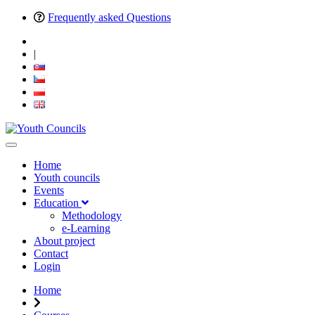
Frequently asked Questions
|
Home
Youth councils
Events
Education
Methodology
e-Learning
About project
Contact
Login
Home